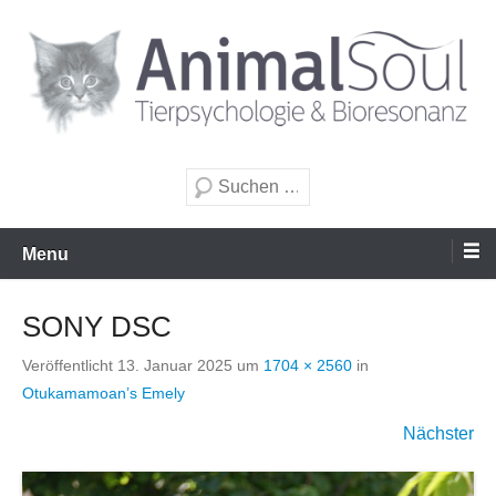
Zum
Inhalt
wechseln
Tierpsychologie & Bioresonanz
AnimalSoul GmbH
Suche
Menu
SONY DSC
Veröffentlicht
13. Januar 2025
um
1704 × 2560
in
Otukamamoan’s Emely
Nächster