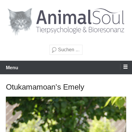
Zum
Inhalt
wechseln
Tierpsychologie & Bioresonanz
AnimalSoul GmbH
Suche
Menu
Otukamamoan’s Emely