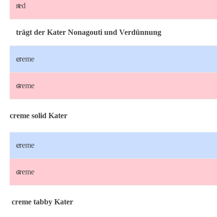
♀
red
trägt der Kater Nonagouti und Verdünnung
♂
creme
♀
creme
creme solid Kater
♂
creme
♀
creme
creme tabby Kater