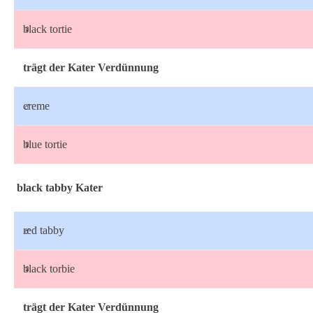
♀
black tortie
trägt der Kater Verdünnung
♂
creme
♀
blue tortie
black tabby Kater
♂
red tabby
♀
black torbie
trägt der Kater Verdünnung