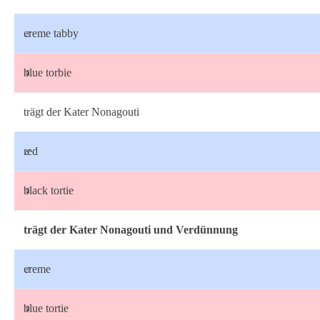
♂
creme tabby
♀
blue torbie
trägt der Kater Nonagouti
♂
red
♀
black tortie
trägt der Kater Nonagouti und Verdünnung
♂
creme
♀
blue tortie