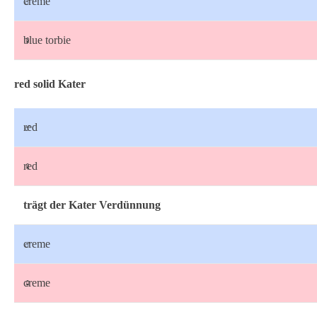
♂
creme
♀
blue torbie
red solid Kater
♂
red
♀
red
trägt der Kater Verdünnung
♂
creme
♀
creme