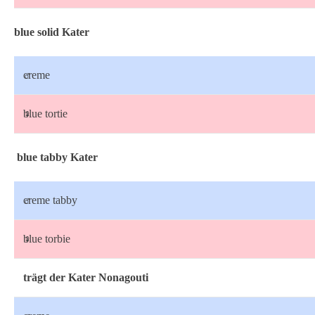
blue solid Kater
♂
creme
♀
blue tortie
blue tabby Kater
♂
creme tabby
♀
blue torbie
trägt der Kater Nonagouti