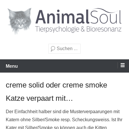
Zum
Inhalt
wechseln
Tierpsychologie & Bioresonanz
AnimalSoul GmbH
Suche
Menu
creme solid oder creme smoke
Katze verpaart mit…
Der Einfachheit halber sind die Musterverpaarungen mit
Katern ohne Silber/Smoke resp. Scheckungsweiss. Ist Ihr
Kater mit Silber/Smoke so können auch die Kitten