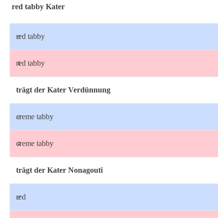
red tabby Kater
♂
red tabby
♀
red tabby
trägt der Kater Verdünnung
♂
creme tabby
♀
creme tabby
trägt der Kater Nonagouti
♂
red