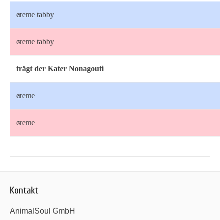
♂
creme tabby
♀
creme tabby
trägt der Kater Nonagouti
♂
creme
♀
creme
Kontakt
AnimalSoul GmbH