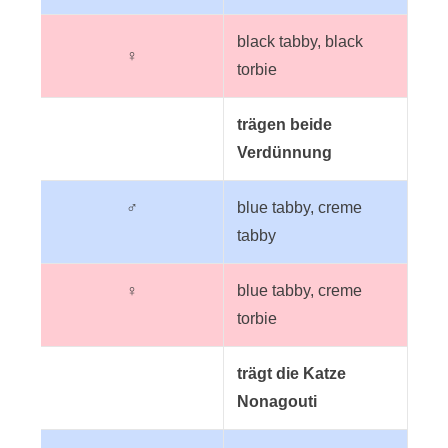
black tabby, black
♀
torbie
trägen beide
Verdünnung
♂
blue tabby, creme
tabby
♀
blue tabby, creme
torbie
trägt die Katze
Nonagouti