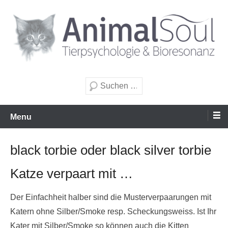
Zum
Inhalt
wechseln
Tierpsychologie & Bioresonanz
AnimalSoul GmbH
Suche
Menu
black torbie oder black silver torbie
Katze verpaart mit …
Der Einfachheit halber sind die Musterverpaarungen mit
Katern ohne Silber/Smoke resp. Scheckungsweiss. Ist Ihr
Kater mit Silber/Smoke so können auch die Kitten