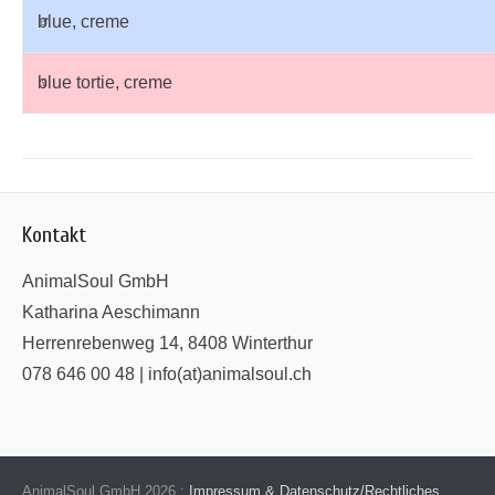
♂
blue, creme
♀
blue tortie, creme
Kontakt
AnimalSoul GmbH
Katharina Aeschimann
Herrenrebenweg 14, 8408 Winterthur
078 646 00 48 | info(at)animalsoul.ch
AnimalSoul GmbH 2026 :
Impressum & Datenschutz/Rechtliches