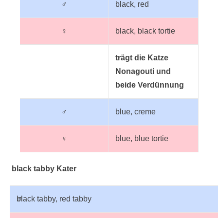
♂
black, red
♀
black, black tortie
trägt die Katze
Nonagouti und
beide Verdünnung
♂
blue, creme
♀
blue, blue tortie
black tabby Kater
♂
black tabby, red tabby