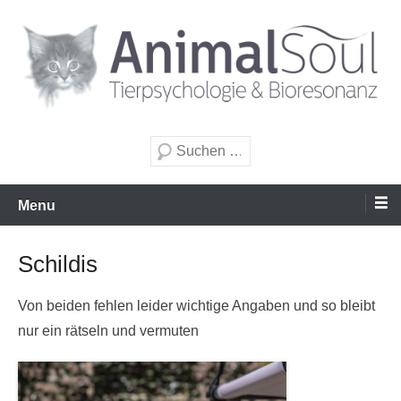
Zum
Inhalt
wechseln
Tierpsychologie & Bioresonanz
AnimalSoul GmbH
Suche
Menu
Schildis
Von beiden fehlen leider wichtige Angaben und so bleibt
nur ein rätseln und vermuten