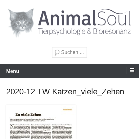
Zum
Inhalt
wechseln
Tierpsychologie & Bioresonanz
AnimalSoul GmbH
Suche
Menu
2020-12 TW Katzen_viele_Zehen