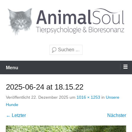
Zum
Inhalt
wechseln
Tierpsychologie & Bioresonanz
AnimalSoul GmbH
Suche
Menu
2025-06-24 at 18.15.22
Veröffentlicht
22. Dezember 2025
um
1016 × 1253
in
Unsere
Hunde
← Letzter
Nächster