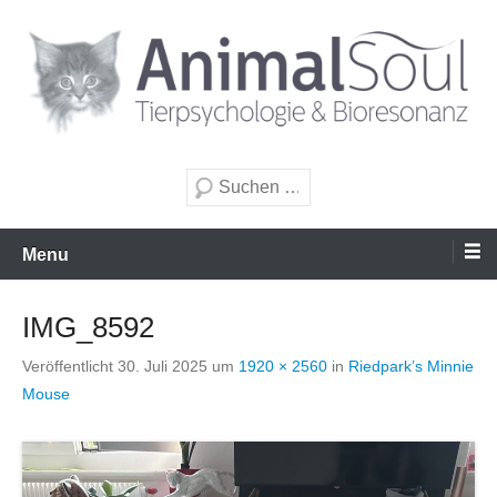
Zum
Inhalt
wechseln
Tierpsychologie & Bioresonanz
AnimalSoul GmbH
Suche
Menu
IMG_8592
Veröffentlicht
30. Juli 2025
um
1920 × 2560
in
Riedpark’s Minnie
Mouse