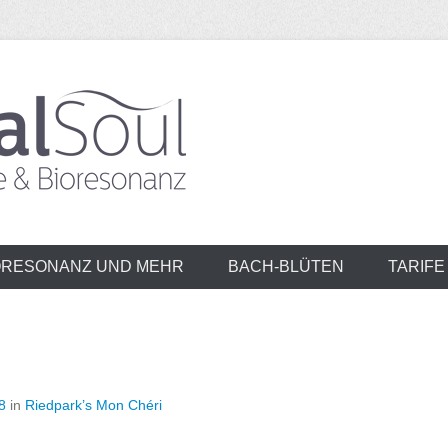
 GmbH
ORESONANZ UND MEHR
BACH-BLÜTEN
TARIFE
8
in
Riedpark’s Mon Chéri