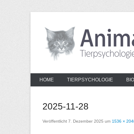
Zum
Inhalt
wechseln
Tierpsychologie & Bioresonanz
AnimalSoul
HOME
TIERPSYCHOLOGIE
BI
2025-11-28
Veröffentlicht
7. Dezember 2025
um
1536 × 204