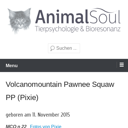
Zum
Inhalt
wechseln
Tierpsychologie & Bioresonanz
AnimalSoul GmbH
Suche
Menu
Volcanomountain Pawnee Squaw
PP (Pixie)
geboren am 11. November 2015
MCO n 22
Fotos von Pixie