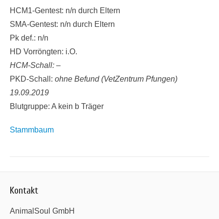
HCM1-Gentest: n/n durch Eltern
SMA-Gentest: n/n durch Eltern
Pk def.: n/n
HD Vorröngten: i.O.
HCM-Schall: –
PKD-Schall:
ohne Befund (VetZentrum Pfungen)
19.09.2019
Blutgruppe: A kein b Träger
Stammbaum
Kontakt
AnimalSoul GmbH