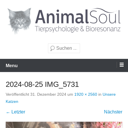
Zum
Inhalt
wechseln
Tierpsychologie & Bioresonanz
AnimalSoul GmbH
Suche
Menu
2024-08-25 IMG_5731
Veröffentlicht
31. Dezember 2024
um
1920 × 2560
in
Unsere
Katzen
← Letzter
Nächster